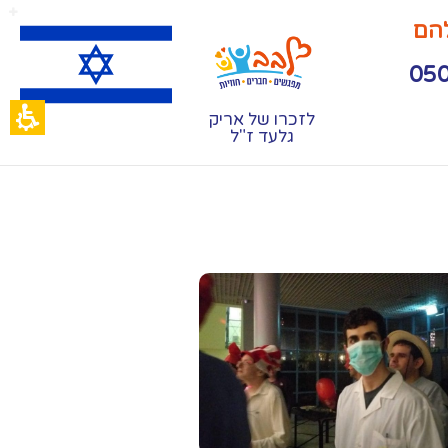
להם
לזכרו של אריק
גלעד ז"ל