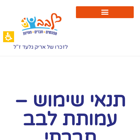
לזכרו של אריק גלעד ז"ל
תנאי שימוש –
עמותת לבב
חברתי