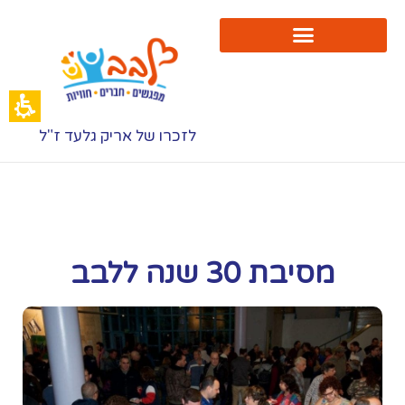
סיבת
3
נה
לבב
בב
לזכרו של אריק גלעד ז"ל
מסיבת 30 שנה ללבב