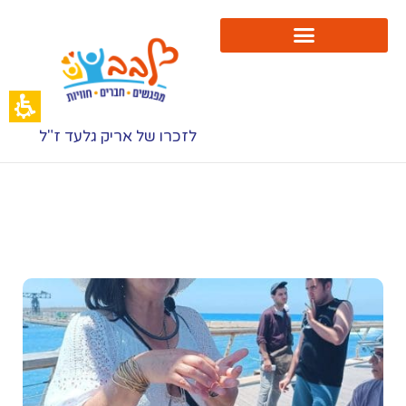
יור
בב
נמל
"א
בב
לזכרו של אריק גלעד ז"ל