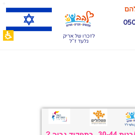
להם
לזכרו של אריק
גלעד ז"ל