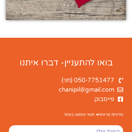
בואו להתעניין- דברו איתנו
050-7751477 (חני)
chanipil@gmail.com
פייסבוק
מדיניות פרטיות
תנאי שימוש באתר