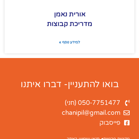
אורית נאמן
מדריכת קבוצות
למידע נוסף »
בואו להתעניין- דברו איתנו
050-7751477 (חני)
chanipil@gmail.com
פייסבוק
מדיניות פרטיות
תנאי שימוש באתר