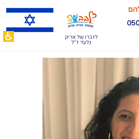
להם
לזכרו של אריק
גלעד ז"ל