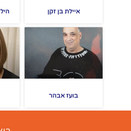
איילת בן זקן
הילה
בועז אבהר
בוא