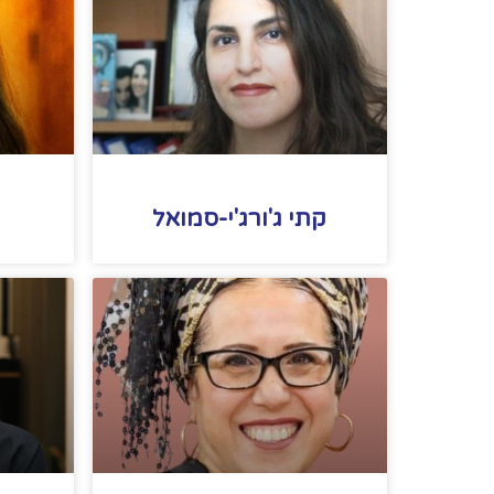
קתי ג'ורג'י-סמואל