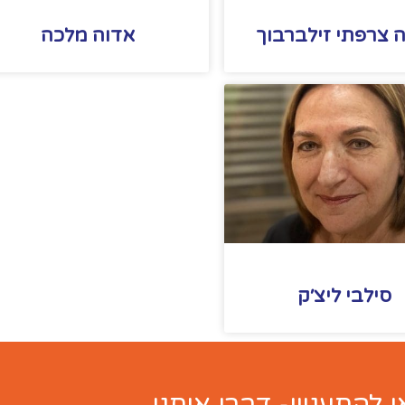
 צרפתי זילברבוך
אדוה מלכה
סילבי ליצ׳ק
ו להתעניין- דברו איתנו