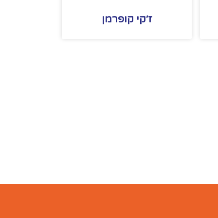
ז׳קי קופרמן