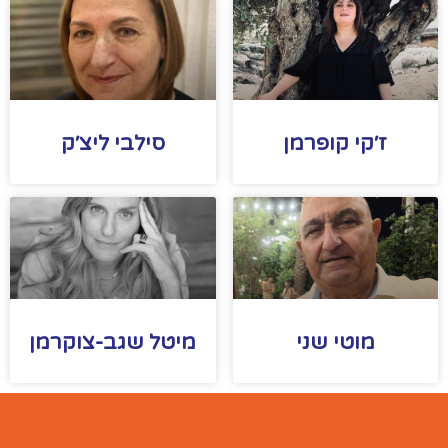
ז׳קי קופרמן
סילבי ליצ׳ק
מוטי שני
מיטל שגב-צוקרמן