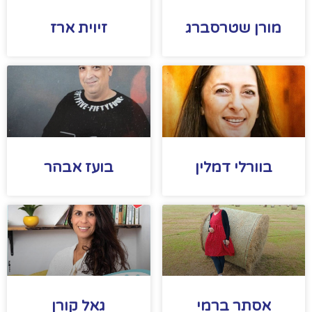
מורן שטרסברג
זיוית ארז
בוורלי דמלין
בועז אבהר
אסתר ברמי
גאל קורן