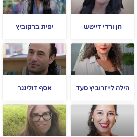
חן ורדי דייטש
יפית ברקוביץ
הילה לייזרוביץ סעד
אסף דולינגר