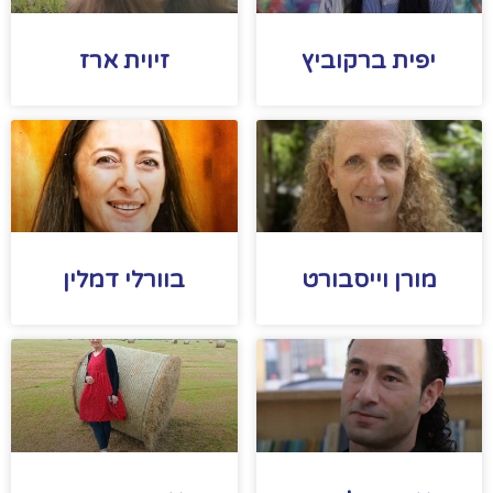
יפית ברקוביץ
זיוית ארז
מורן וייסבורט
בוורלי דמלין