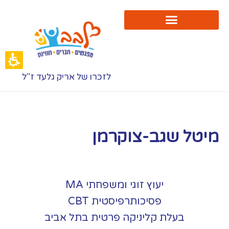
תי
'ורג'
מואל
רגון
בב
לזכרו של אריק גלעד ז"ל
מיטל שגב-צוקרמן
יעוץ זוגי ומשפחתי MA
פסיכותרפיסטית CBT
בעלת קליניקה פרטית בתל אביב