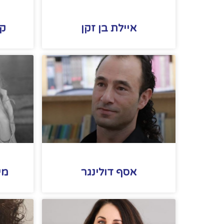
איילת בן זקן
קת
אסף דולינגר
מי