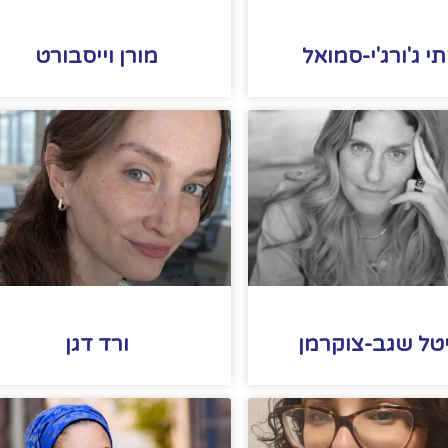
י ג'ורג'י-סמואל
מורן וייסבורט
טל שגב-צוקרמן
ורד דגן