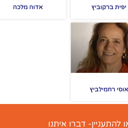
יפית ברקוביץ
אדוה מלכה
וסי רחמילביץ
ו להתעניין- דברו איתנו