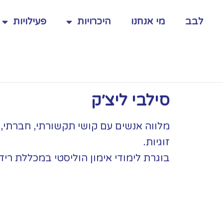
תי
'ורג'
לבב
מי אנחנו
היכרויות
פעילויות
מואל
רגון
בב
סילבי ליצ׳ק
מלווה אנשים עם קושי תקשורתי, חברתי,
זוגיות.
בוגרת לימודי אימון הוליסטי במכללת רידמן