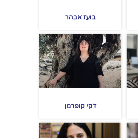
בועז אבהר
ז׳קי קופרמן