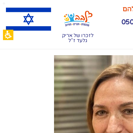
להם
לזכרו של אריק
גלעד ז"ל