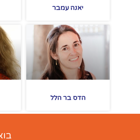
יאנה עמבר
הדס בר הלל
א
בוא